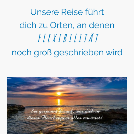
Unsere Reise führt
dich zu Orten, an denen
F L E X I B I L I T Ä T
noch groß geschrieben wird